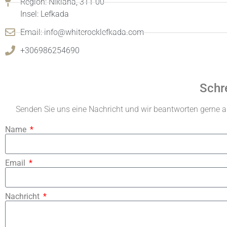
Region: Nikiana, 311 00
Insel: Lefkada
Email:
info@whiterocklefkada.com
+306986254690
Schr
Senden Sie uns eine Nachricht und wir beantworten gerne all
Name
Email
Nachricht