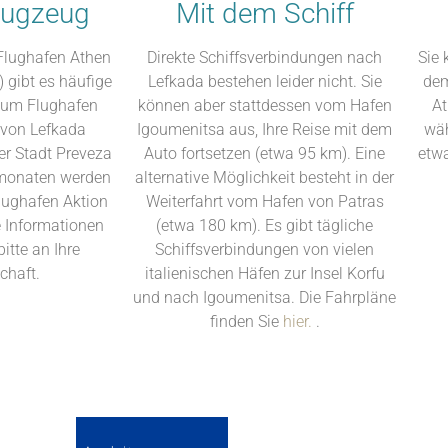
lugzeug
Mit dem Schiff
Flughafen Athen
Direkte Schiffsverbindungen nach
Sie
) gibt es häufige
Lefkada bestehen leider nicht. Sie
dem
zum Flughafen
können aber stattdessen vom Hafen
At
 von Lefkada
Igoumenitsa aus, Ihre Reise mit dem
wäh
der Stadt Preveza
Auto fortsetzen (etwa 95 km). Eine
etw
rmonaten werden
alternative Möglichkeit besteht in der
lughafen Aktion
Weiterfahrt vom Hafen von Patras
re Informationen
(etwa 180 km). Es gibt tägliche
itte an Ihre
Schiffsverbindungen von vielen
chaft.
italienischen Häfen zur Insel Korfu
und nach Igoumenitsa. Die Fahrpläne
finden Sie
hier.
.