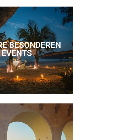
IHRE BESONDEREN
EVENTS
HRE BESONDEREN
EVENTS
esondere Anlässe
eiderte Dienstleistungen
IHRE SCHÖNHEIT