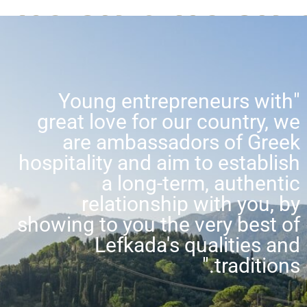
"Young entrepreneurs with
great love for our country, we
are ambassadors of Greek
hospitality and aim to establish
a long-term, authentic
relationship with you, by
showing to you the very best of
Lefkada's qualities and
traditions."