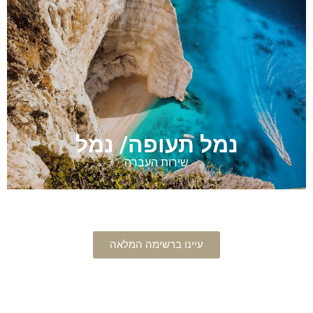
נמל תעופה/ נמל
שירות העברה
עיינו ברשימה המלאה